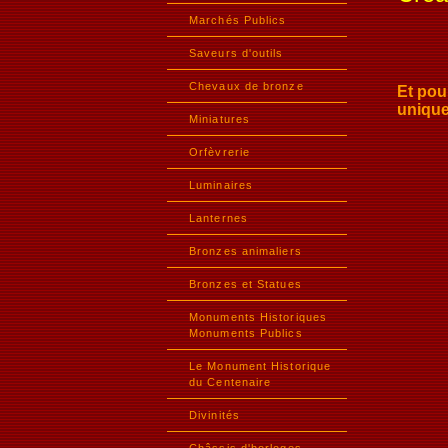
Marchés Publics
Saveurs d'outils
On pe
Chevaux de bronze
Et pou
unique
Miniatures
A cha
Orfèvrerie
Luminaires
Lanternes
Bronzes animaliers
Bronzes et Statues
Monuments Historiques
Monuments Publics
Le Monument Historique
du Centenaire
Divinités