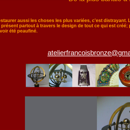
rer aussi les choses les plus variées, c'est distrayant. Loi
 présent partout à travers le design de tout ce qui est créé; 
voir été peaufiné.
atelierfrancoisbronze@gma