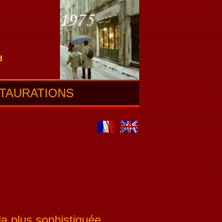
d
TAURATIONS
à la plus sophistiquée...